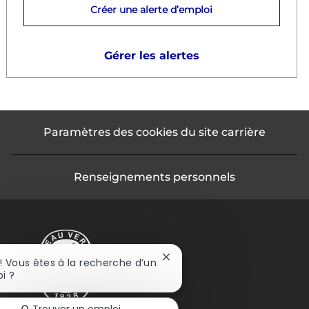
Créer une alerte d’emploi
Gérer les alertes
Paramètres des cookies du site carrière
Renseignements personnels
Fermer
 ! Vous êtes à la recherche d’un
la
i ?
notification
du