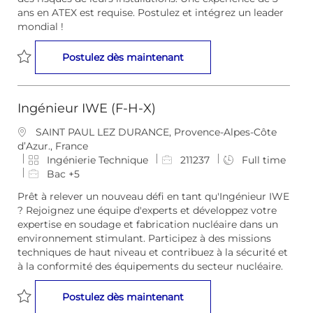
n
i
m
ans en ATEX est requise. Postulez et intégrez un leader
t
e
p
mondial !
l
o
Ingénieur Risques Industri
Postulez dès maintenant
i
Sauvegarder Ingénieur Risques Industriels & ATEX (F-H-X) 
Ingénieur IWE (F-H-X)
E
SAINT PAUL LEZ DURANCE, Provence-Alpes-Côte
m
d’Azur., France
p
C
I
Ingénierie Technique
211237
Full time
l
a
D
Bac +5
a
t
d
Prêt à relever un nouveau défi en tant qu'Ingénieur IWE
c
é
e
? Rejoignez une équipe d'experts et développez votre
e
g
l
expertise en soudage et fabrication nucléaire dans un
m
o
’
environnement stimulant. Participez à des missions
e
r
e
techniques de haut niveau et contribuez à la sécurité et
n
i
m
à la conformité des équipements du secteur nucléaire.
t
e
p
l
Ingénieur IWE (F-H-X)
Postulez dès maintenant
o