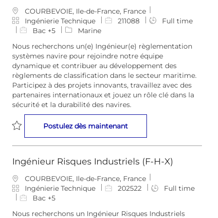
E
COURBEVOIE, Ile-de-France, France
m
C
I
Ingénierie Technique
211088
Full time
p
a
D
Bac +5
Marine
l
t
d
Nous recherchons un(e) Ingénieur(e) règlementation
a
é
e
systèmes navire pour rejoindre notre équipe
c
g
l
dynamique et contribuer au développement des
e
o
’
règlements de classification dans le secteur maritime.
m
r
e
Participez à des projets innovants, travaillez avec des
e
i
m
partenaires internationaux et jouez un rôle clé dans la
n
e
p
sécurité et la durabilité des navires.
t
l
o
Ingénieur(e) règlementati
Postulez dès maintenant
i
Sauvegarder Ingénieur(e) règlementation systèmes navire 
Ingénieur Risques Industriels (F-H-X)
E
COURBEVOIE, Ile-de-France, France
m
C
I
Ingénierie Technique
202522
Full time
p
a
D
Bac +5
l
t
d
Nous recherchons un Ingénieur Risques Industriels
a
é
e