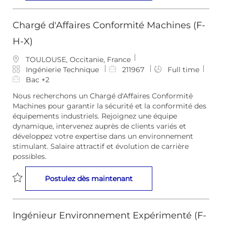
i
Sauvegarder Ingénieur IWE (F-H-X) 211237
Chargé d'Affaires Conformité Machines (F-
H-X)
E
TOULOUSE, Occitanie, France
m
C
I
Ingénierie Technique
211967
Full time
p
a
D
Bac +2
l
t
d
Nous recherchons un Chargé d'Affaires Conformité
a
é
e
Machines pour garantir la sécurité et la conformité des
c
g
l
équipements industriels. Rejoignez une équipe
e
o
’
dynamique, intervenez auprès de clients variés et
m
r
e
développez votre expertise dans un environnement
e
i
m
stimulant. Salaire attractif et évolution de carrière
n
e
p
possibles.
t
l
o
Chargé d'Affaires Conform
Postulez dès maintenant
i
Sauvegarder Chargé d'Affaires Conformité Machines (F-H-X
Ingénieur Environnement Expérimenté (F-