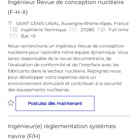
Ingénieur Revue de conception nucléaire
(F-H-X)
E
SAINT GENIS LAVAL, Auvergne-Rhône-Alpes, France
m
C
I
Ingénierie Technique
211280
Full time
p
a
D
Bac +5
l
t
d
Nous recherchons un Ingénieur Revue de conception
a
é
e
nucléaire pour rejoindre notre équipe dynamique. Vous
c
g
l
serez responsable de la revue documentaire, de
e
o
’
l’évaluation de conformité et de l’interface avec les
m
r
e
fabricants dans le secteur nucléaire. Rejoignez-nous
e
i
m
pour développer votre expertise dans un
n
e
p
environnement stimulant et contribuer à la sécurité
t
l
des équipements nucléaires.
o
i
Ingénieur Revue de concep
Postulez dès maintenant
Sauvegarder Ingénieur Revue de conception nucléaire (F-H
Ingénieur(e) règlementation systèmes
navire (F/H)