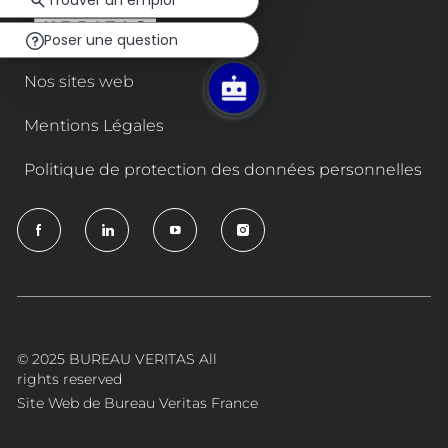
Trouver un emploi
chatbot
Poser une question
Nos sites web
Mentions Légales
Politique de protection des données personnelles
follow
us
Separator
© 2025 BUREAU VERITAS All
rights reserved
Site Web de Bureau Veritas France