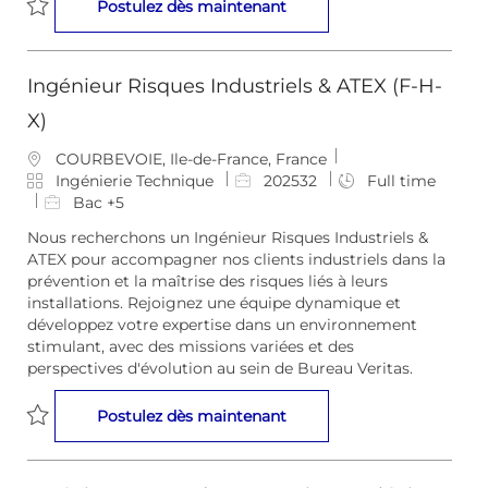
Ingénieur Risques Industri
Postulez dès maintenant
i
Sauvegarder Ingénieur Risques Industriels (F-H-X) 202521
Ingénieur Risques Industriels & ATEX (F-H-
X)
E
COURBEVOIE, Ile-de-France, France
m
C
I
Ingénierie Technique
202532
Full time
p
a
D
Bac +5
l
t
d
Nous recherchons un Ingénieur Risques Industriels &
a
é
e
ATEX pour accompagner nos clients industriels dans la
c
g
l
prévention et la maîtrise des risques liés à leurs
e
o
’
installations. Rejoignez une équipe dynamique et
m
r
e
développez votre expertise dans un environnement
e
i
m
stimulant, avec des missions variées et des
n
e
p
perspectives d'évolution au sein de Bureau Veritas.
t
l
o
Ingénieur Risques Industri
Postulez dès maintenant
i
Sauvegarder Ingénieur Risques Industriels & ATEX (F-H-X) 