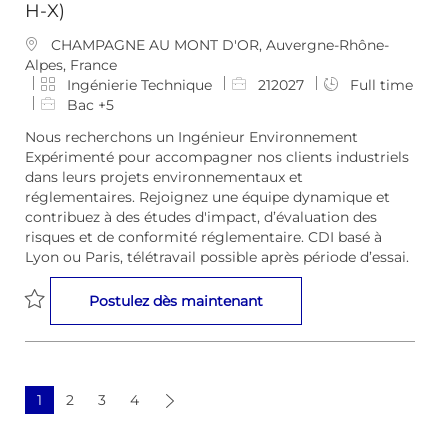
H-X)
E
CHAMPAGNE AU MONT D'OR, Auvergne-Rhône-
m
Alpes, France
p
C
I
Ingénierie Technique
212027
Full time
l
a
D
Bac +5
a
t
d
Nous recherchons un Ingénieur Environnement
c
é
e
Expérimenté pour accompagner nos clients industriels
e
g
l
dans leurs projets environnementaux et
m
o
’
réglementaires. Rejoignez une équipe dynamique et
e
r
e
contribuez à des études d'impact, d’évaluation des
n
i
m
risques et de conformité réglementaire. CDI basé à
t
e
p
Lyon ou Paris, télétravail possible après période d’essai.
l
o
Ingénieur Environnement 
Postulez dès maintenant
i
Sauvegarder Ingénieur Environnement Expérimenté (F-H-X
1
2
3
4