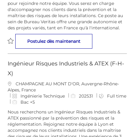
pour rejoindre notre équipe. Vous serez en charge
c
g
l
d'accompagner nos clients dans la prévention et la
e
o
’
maîtrise des risques de leurs installations. Ce poste au
m
r
e
sein de Bureau Veritas offre une grande autonomie et
e
i
m
des projets variés, tant en France qu'à l'international.
n
e
p
t
l
Ingénieur Risques Industri
Postulez dès maintenant
o
i
Sauvegarder Ingénieur Risques Industriels (F-H-X) 202522
Ingénieur Risques Industriels & ATEX (F-H-
X)
E
CHAMPAGNE AU MONT D'OR, Auvergne-Rhône-
m
Alpes, France
p
C
I
Ingénierie Technique
202531
Full time
l
a
D
Bac +5
a
t
d
Nous recherchons un Ingénieur Risques Industriels &
c
é
e
ATEX passionné par la prévention des risques et la
e
g
l
réglementation. Rejoignez notre équipe à Lyon et
m
o
’
accompagnez nos clients industriels dans la maîtrise
e
r
e
des risques de leurs installations. Une expérience de 3