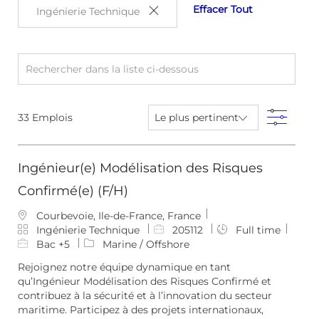
Effacer Tout
Ingénierie Technique
Rechercher
dans
la
Filtre
33
Emplois
liste
ci-
Ingénieur(e) Modélisation des Risques
dessous
Confirmé(e) (F/H)
E
Courbevoie, Ile-de-France, France
m
C
I
Ingénierie Technique
205112
Full time
p
a
D
Bac +5
Marine / Offshore
l
t
d
Rejoignez notre équipe dynamique en tant
a
é
e
qu’Ingénieur Modélisation des Risques Confirmé et
c
g
l
contribuez à la sécurité et à l’innovation du secteur
e
o
’
maritime. Participez à des projets internationaux,
m
r
e