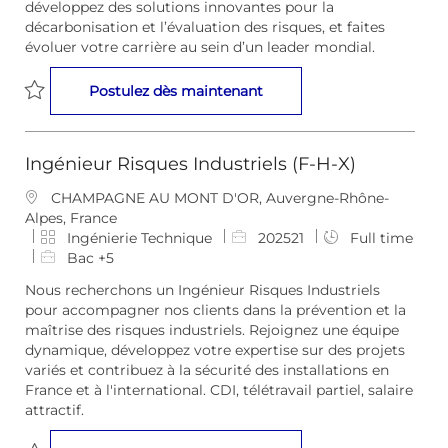
développez des solutions innovantes pour la
e
i
m
décarbonisation et l’évaluation des risques, et faites
n
e
p
évoluer votre carrière au sein d’un leader mondial.
t
l
o
Ingénieur(e) Modélisation 
Postulez dès maintenant
i
Sauvegarder Ingénieur(e) Modélisation des Risques Confirm
Ingénieur Risques Industriels (F-H-X)
E
CHAMPAGNE AU MONT D'OR, Auvergne-Rhône-
m
Alpes, France
p
C
I
Ingénierie Technique
202521
Full time
l
a
D
Bac +5
a
t
d
Nous recherchons un Ingénieur Risques Industriels
c
é
e
pour accompagner nos clients dans la prévention et la
e
g
l
maîtrise des risques industriels. Rejoignez une équipe
m
o
’
dynamique, développez votre expertise sur des projets
e
r
e
variés et contribuez à la sécurité des installations en
n
i
m
France et à l'international. CDI, télétravail partiel, salaire
t
e
p
attractif.
l
o