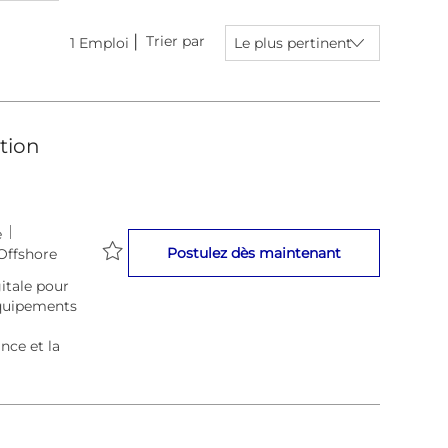
Trier par
1
Emploi
ation
e
Digital Transfo
Postulez dès maintenant
Offshore
Sauvegarder Digital Transformation Lead - Certi
itale pour
 Équipements
nce et la