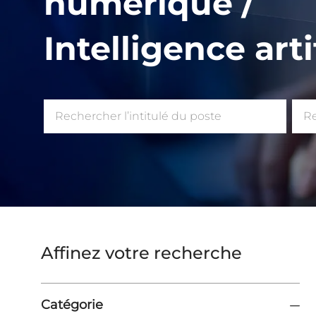
numérique /
Intelligence arti
Rechercher
Ent
l'intitulé
l’e
de
poste
Affinez votre recherche
Catégorie