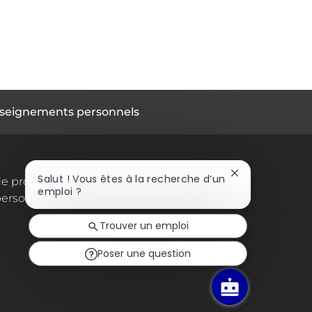
seignements personnels
Fermer
Salut ! Vous êtes à la recherche d’un
de protection des
la
emploi ?
ersonnelles
notification
du
Trouver un emploi
chatbot
Poser une question