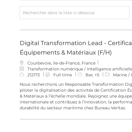
Rechercher
dans
la
liste
Digital Transformation Lead - Certific
ci-
Équipements & Matériaux (F/H)
dessous
E
Courbevoie, Ile-de-France, France
m
C
Transformation numérique / Intelligence artificiell
p
a
I
212173
Full time
Bac +5
Marine / 
l
t
D
Nous recherchons un Responsable Transformation Dig
a
é
d
piloter la digitalisation des activités de Certification
c
g
e
& Matériaux à l’échelle mondiale. Rejoignez une équipe
e
o
l
internationale et contribuez à l’innovation, la performa
m
r
’
durabilité du secteur maritime chez Bureau Veritas.
e
i
e
n
e
m
t
p
l